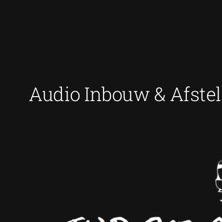
Ga
naar
de
inhoud
Audio Inbouw & Afstel